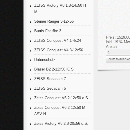
ZEISS Victory V8 1,8-14x50 HT
M
Steiner Ranger 3-12x56
Burris Fastfire 3
Preis:
1519.0
ZEISS Conquest V4 1-4x24
inkl. 19 % Mw
Anzahl:
ZEISS Conquest V4 3-12x56
Datenschutz
Blaser B2 2-12x50 iC S
ZEISS Secacam 7
ZEISS Secacam 5
Zeiss Conquest V6 2-12x50 o.S.
Zeiss Conquest V6 2-12x50 M
ASV H
Zeiss Victory V8 2,8-20x56 o.S.