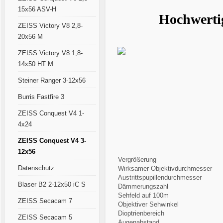
15x56 ASV-H
Hochwertig
ZEISS Victory V8 2,8-
20x56 M
ZEISS Victory V8 1,8-
14x50 HT M
Steiner Ranger 3-12x56
Burris Fastfire 3
ZEISS Conquest V4 1-
4x24
ZEISS Conquest V4 3-
12x56
Vergrößerung
Datenschutz
Wirksamer Objektivdurchmesser
Austrittspupillendurchmesser
Blaser B2 2-12x50 iC S
Dämmerungszahl
Sehfeld auf 100m
ZEISS Secacam 7
Objektiver Sehwinkel
Dioptrienbereich
ZEISS Secacam 5
Augenabstand