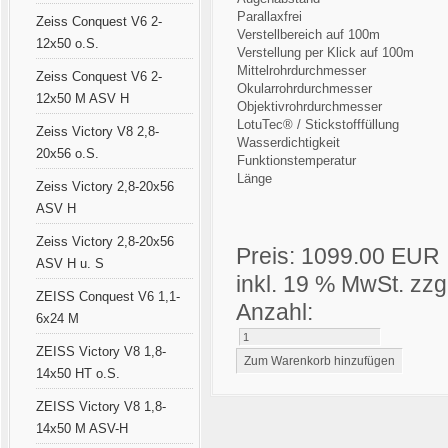
Parallaxfrei
Zeiss Conquest V6 2-
Verstellbereich auf 100m
12x50 o.S.
Verstellung per Klick auf 100m
Mittelrohrdurchmesser
Zeiss Conquest V6 2-
Okularrohrdurchmesser
12x50 M ASV H
Objektivrohrdurchmesser
LotuTec® / Stickstofffüllung
Zeiss Victory V8 2,8-
Wasserdichtigkeit
20x56 o.S.
Funktionstemperatur
Länge
Zeiss Victory 2,8-20x56
ASV H
Zeiss Victory 2,8-20x56
Preis:
1099.00 EUR
ASV H u. S
inkl. 19 % MwSt.
zzg
ZEISS Conquest V6 1,1-
Anzahl:
6x24 M
ZEISS Victory V8 1,8-
14x50 HT o.S.
ZEISS Victory V8 1,8-
14x50 M ASV-H