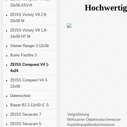
15x56 ASV-H
Hochwertig
ZEISS Victory V8 2,8-
20x56 M
ZEISS Victory V8 1,8-
14x50 HT M
Steiner Ranger 3-12x56
Burris Fastfire 3
ZEISS Conquest V4 1-
4x24
ZEISS Conquest V4 3-
12x56
Datenschutz
Blaser B2 2-12x50 iC S
ZEISS Secacam 7
Vergrößerung
Wirksamer Objektivdurchmesser
ZEISS Secacam 5
Austrittspupillendurchmesser