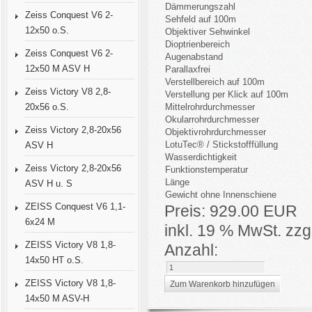
Dämmerungszahl
Zeiss Conquest V6 2-
Sehfeld auf 100m
12x50 o.S.
Objektiver Sehwinkel
Dioptrienbereich
Zeiss Conquest V6 2-
Augenabstand
12x50 M ASV H
Parallaxfrei
Verstellbereich auf 100m
Zeiss Victory V8 2,8-
Verstellung per Klick auf 100m
20x56 o.S.
Mittelrohrdurchmesser
Okularrohrdurchmesser
Zeiss Victory 2,8-20x56
Objektivrohrdurchmesser
LotuTec® / Stickstofffüllung
ASV H
Wasserdichtigkeit
Zeiss Victory 2,8-20x56
Funktionstemperatur
Länge
ASV H u. S
Gewicht ohne Innenschiene
ZEISS Conquest V6 1,1-
Preis:
929.00 EUR
6x24 M
inkl. 19 % MwSt.
zzg
ZEISS Victory V8 1,8-
Anzahl:
14x50 HT o.S.
ZEISS Victory V8 1,8-
14x50 M ASV-H