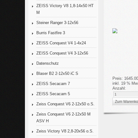
ZEISS Victory V8 1,8-14x50 HT
M
Steiner Ranger 3-12x56
Burris Fastfire 3
ZEISS Conquest V4 1-4x24
ZEISS Conquest V4 3-12x56
Datenschutz
Blaser B2 2-12x50 iC S
Preis:
1645.0
inkl. 19 % Mw
ZEISS Secacam 7
Anzahl:
ZEISS Secacam 5
Zeiss Conquest V6 2-12x50 o.S.
Zeiss Conquest V6 2-12x50 M
ASV H
Zeiss Victory V8 2,8-20x56 o.S.